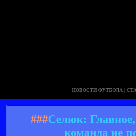
|
НОВОСТИ ФУТБОЛА
СТ
###
Селюк: Главное,
команда не п