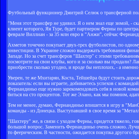
Футбольный функционер Дмитрий Селюк о трансферной пол
"Меня этот трансфер не удивил. Я о нем знал еще зимой, -
клиент которого, Яя Туре, будет партнером Ферны по центр
феврале Виллиан - за 35 млн евро в "Анжи", сейчас Фернанди
Ахметов точечно покупает двух-трех футболистов, по одному-
инвестиции. В Украине сложно выдержать требования финансо
Западе. Но за счет трансферов "Шахтер" с этими требованиями
посмотрите на свои клубы, кого и за сколько вы продали? Л
приобрести сколько угодно, и вроде бы неплохих, - а именно
Уверен, те же Мхитарян, Коста, Тейшейра будут стоить доро
показатель: если вы играете, добиваетесь успехов с командо
Фернандиньо еще нужно зарекомендовать себя в новой коман
биться на сто процентов. Тот же Элано, как мы помним, ада
Тем не менее, думаю, Фернандиньо впишется в игру в "МанС
команды - из Донецка. Выступавший в свое время за "Металлу
"Шахтеру" же, в связи с уходом Ферны, придется тяжело, го
большой вопрос. Заменить Фернандиньо очень сложно. Лучше 
то феерическим. В частности, ожидается покупка другого бр