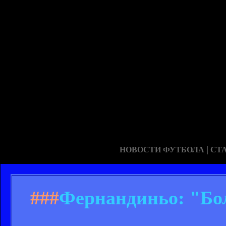
|
НОВОСТИ ФУТБОЛА
СТ
###
Фернандиньо: "Бо